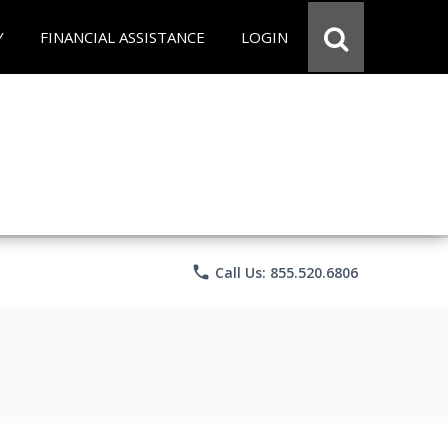
Y
FINANCIAL ASSISTANCE
LOGIN
phone
Call Us: 855.520.6806