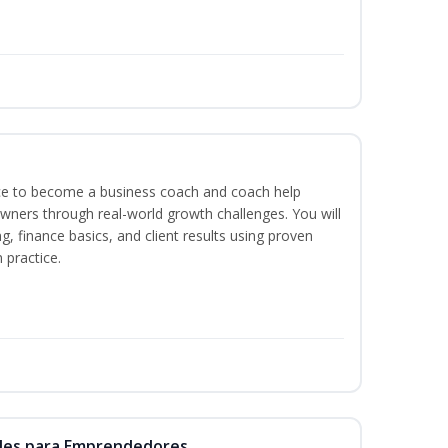
ence to become a business coach and coach help
wners through real-world growth challenges. You will
g, finance basics, and client results using proven
practice.
ales para Emprendedores